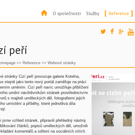
[
]
O společnosti
Služby
Reference
zí peří
omepage
>>
Reference
>>
Webové stránky
 stránky Cizí peří provozuje galerie Kotelna,
se stejně jako tento nový portál zaměřuje na práci
erním uměním. Cizí peří navíc umožňuje přiblížení
ního umění návštěvníkům stránek prostřednictvím
orů s majiteli uměleckých děl, fotografiemi jejich
ho umístění a příběhy, které jednotlivá díla
zejí.
i jsme vzhled stránek, připravili přehledný nástroj
blikování článků, popisů uměleckých děl, umožnili
kládání komentářů a sdílení na sociálních sítích.