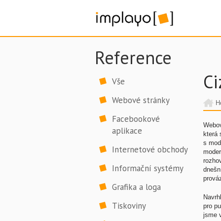
Reference
Ci
Vše
Webové stránky
H
Facebookové
Webové
aplikace
která 
s mod
Internetové obchody
moder
rozhov
Informační systémy
dnešní
prová
Grafika a loga
Navrhl
Tiskoviny
pro pu
jsme v