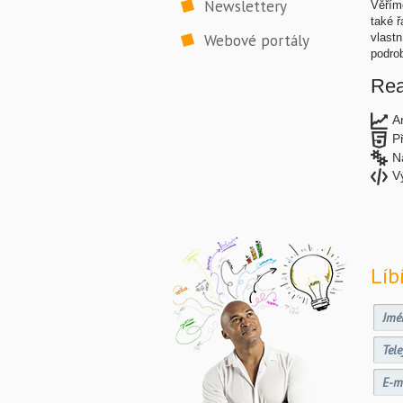
Newslettery
Věříme
také ř
Webové portály
vlastn
podro
Rea
A
P
N
V
Líb