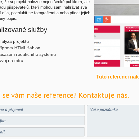
, že si projekt nalezne nejen široké publikum, ale
adu přispěvatelů, kteří mohou sami nahrávat svá
í díla, pochlubit se fotografiemi a nebo přidat jejich
bný popis.
lizované služby
nalýza projektu
říprava HTML šablon
asazení redakčního systému
ývoj na míru
Tuto referenci na
í se vám naše reference? Kontaktuje nás.