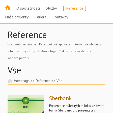
[
]
O společnosti
Služby
Reference
Naše projekty
Kariéra
Kontakty
Reference
Vše
Webové stránky
Facebookové aplikace
Internetové obchody
Informační systémy
Grafika a loga
Tiskoviny
Newslettery
Webové portály
Vše
Homepage
>>
Reference
>>
Vše
Sberbank
Prezentace důležitých milníků ze života
banky Sberbank, pro prezentaci v